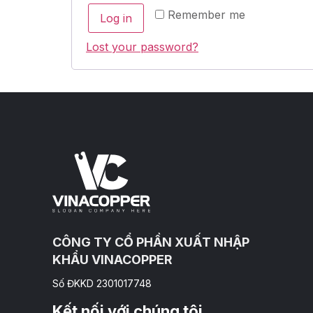
Remember me
Log in
Lost your password?
CÔNG TY CỔ PHẦN XUẤT NHẬP
KHẨU VINACOPPER
Số ĐKKD 2301017748
Kết nối với chúng tôi