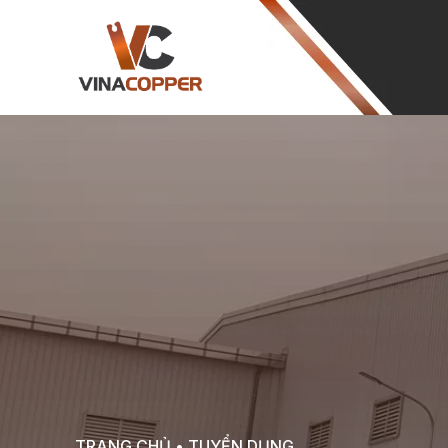
TRANG CHỦ
•
TUYỂN DỤNG